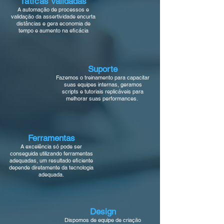
Tátic
as Validadas
A automação de processos e
validação da assertividade encurta
distâncias e gera economia de
tempo e aumento na
eficácia
Suporte
Fazemos o treinamento para capacitar
suas equipes internas
, geramos
scripts e tutoriais replicáveis
para
melhorar suas performances.
Ferramentas
A excelência só pode ser
conseguida utilizando ferramentas
adequadas, um resultado eficiente
depende diretamente da tecnologia
adequada.
Design
Dispomos de equipe de criação