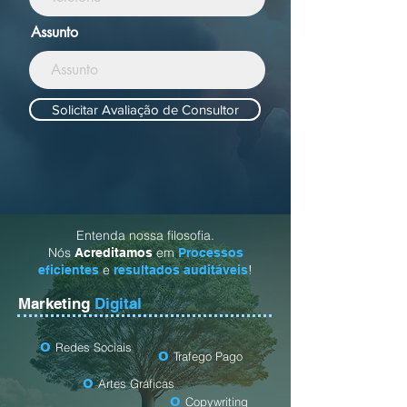
Assunto
Solicitar Avaliação de Consultor
Entenda nossa filosofia.
Nós
em
Acreditamos
Processos
e
!
eficientes
resultados auditáveis
Marketing
Digital
o
Redes Sociais
o
T
rafego Pago
o
Artes Gráficas
o
Copywriting