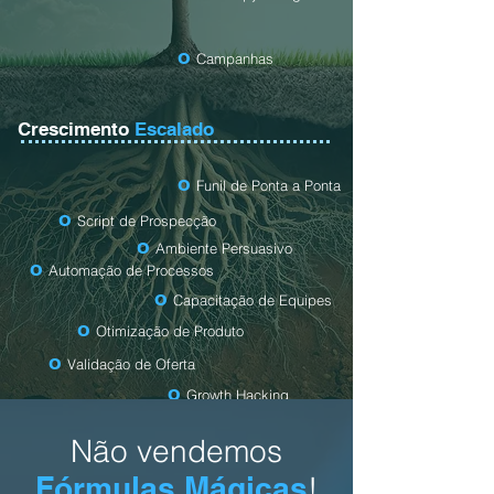
o
Campanhas
Crescimento
Escalado
o
Funil de Ponta a Ponta
o
Script de Prospecção
o
Ambiente Persuasivo
o
Automação de Processos
o
Capacitação de Equipes
o
Otimização
de Produto
o
Validação de Oferta
o
Growth Hacking
o
Auditoria de Crescimento
Não vendemos
Fórmulas Mágicas
!