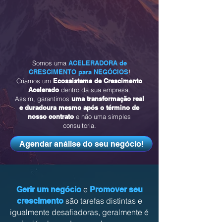
Somos uma
ACELERADORA de
CRESCIMENTO para NEGÓCIOS
!
Criamos um
Ecossistema de Crescimento
Acelerado
dentro da sua empresa.
Assim, garantimos
uma transformação real
e duradoura mesmo após o término de
nosso contrato
e não uma simples
consultoria.
Agendar análise do seu negócio!
e
Gerir um negócio
Promover seu
são tarefas distintas e
crescimento
igualmente desafiadoras, geralmente é