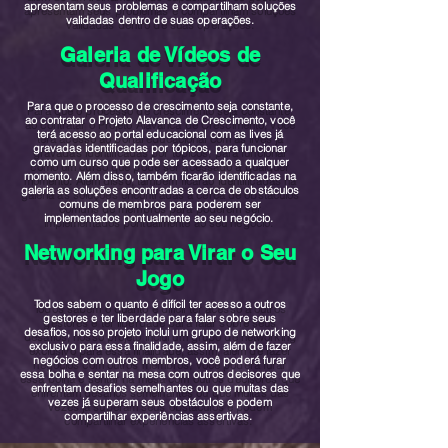
apresentam seus problemas e compartilham soluções
validadas dentro de suas operações.
Galeria de Vídeos de
Qualificação
Para que o processo de crescimento seja constante,
ao contratar o Projeto Alavanca de Crescimento, você
terá acesso ao portal educacional com as lives já
gravadas identificadas por tópicos, para funcionar
como um curso que pode ser acessado a qualquer
momento. Além disso, também ficarão identificadas na
galeria as soluções encontradas a cerca de obstáculos
comuns de membros para poderem ser
implementados pontualmente ao seu negócio.
Networking para Virar o Seu
Jogo
Todos sabem o quanto é difícil ter acesso a outros
gestores e ter liberdade para falar sobre seus
desafios, nosso projeto inclui um grupo de networking
exclusivo para essa finalidade, assim, além de fazer
negócios com outros membros, você poderá furar
essa bolha e sentar na mesa com outros decisores que
enfrentam desafios semelhantes ou que muitas das
vezes já superam seus obstáculos e podem
compartilhar experiências assertivas.