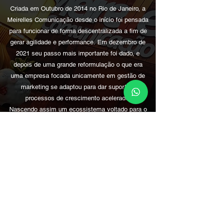
Criada em Outubro de 2014 no Rio de Janeiro, a
Meirelles Comunicação desde o início foi pensada
para funcionar de forma descentralizada a fim de
gerar agilidade e performance.
Em dezembro de
2021 seu passo mais importante foi dado, e
depois de uma grande reformulação o que era
uma empresa focada unicamente em gestão de
marketing se adaptou para dar suporte a
processos de crescimento acelerado.
Nascendo
assim um ecossistema voltado para o
desenvolvimento constante de empresas.